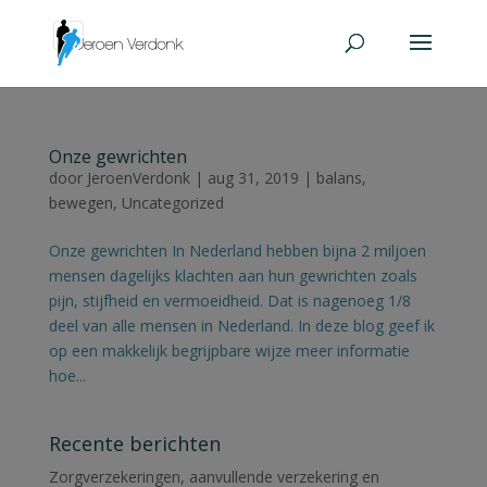
Onze gewrichten
door
JeroenVerdonk
|
aug 31, 2019
|
balans
,
bewegen
,
Uncategorized
Onze gewrichten In Nederland hebben bijna 2 miljoen
mensen dagelijks klachten aan hun gewrichten zoals
pijn, stijfheid en vermoeidheid. Dat is nagenoeg 1/8
deel van alle mensen in Nederland. In deze blog geef ik
op een makkelijk begrijpbare wijze meer informatie
hoe...
Recente berichten
Zorgverzekeringen, aanvullende verzekering en